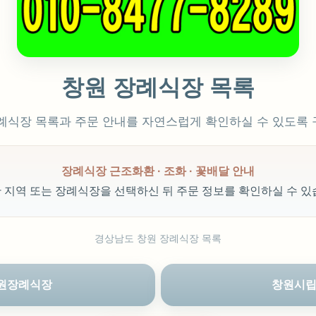
창원 장례식장 목록
례식장 목록과 주문 안내를 자연스럽게 확인하실 수 있도록
장례식장 근조화환 · 조화 · 꽃배달 안내
 지역 또는 장례식장을 선택하신 뒤 주문 정보를 확인하실 수 있
경상남도 창원 장례식장 목록
원장례식장
창원시