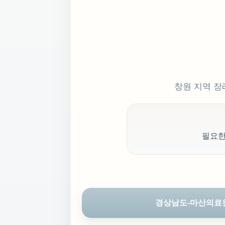
창원 지역 장
필요한
경상남도-마산의료