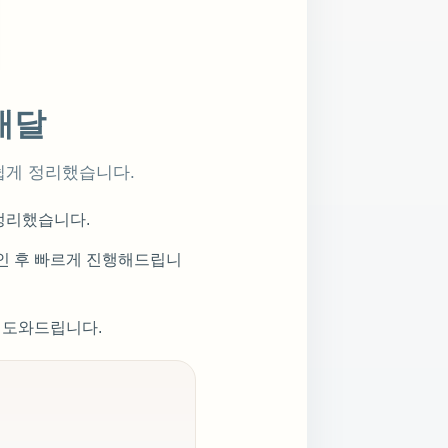
배달
쉽게 정리했습니다.
정리했습니다.
인 후 빠르게 진행해드립니
 도와드립니다.