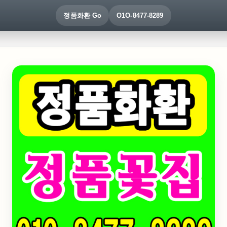
정품화환 Go
O1O-8477-8289