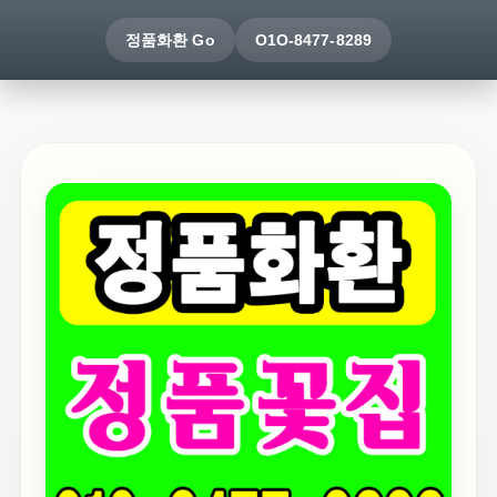
정품화환 Go
O1O-8477-8289